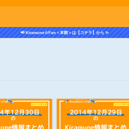
📢 Kiramune☆Fan＜本館＞は【コチラ】から ✨