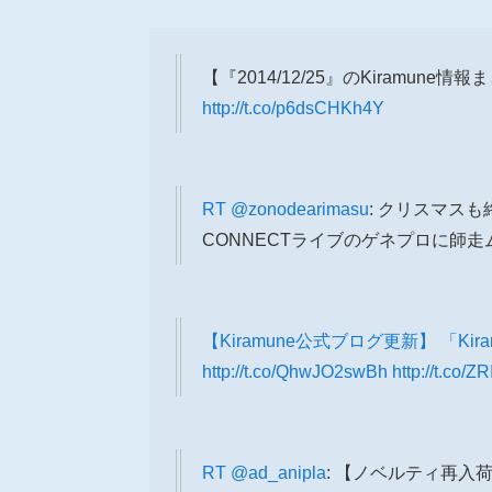
【『2014/12/25』のKiramune情
http://t.co/p6dsCHKh4Y
RT
@zonodearimasu
: クリスマス
CONNECTライブのゲネプロに師
【Kiramune公式ブログ更新】 「Kiram
http://t.co/QhwJO2swBh
http://t.co
RT
@ad_anipla
: 【ノベルティ再入