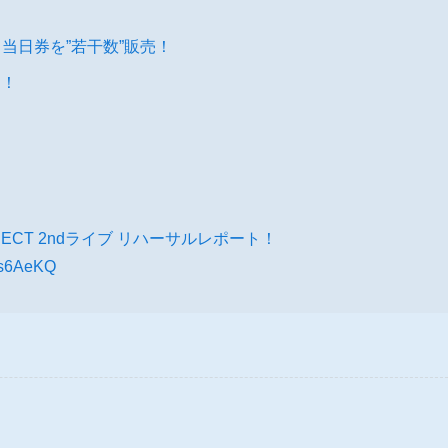
り当日券を”若干数”販売！
開！
NNECT 2ndライブ リハーサルレポート！
ims6AeKQ