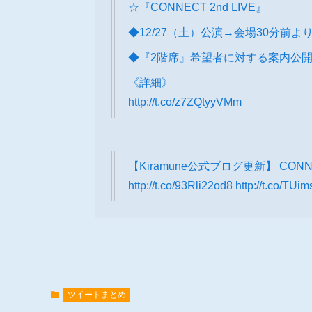
☆『CONNECT 2nd LIVE』
◆12/27（土）公演→会場30分前よ
◆『2階席』希望者に対する案内公
《詳細》
http://t.co/z7ZQtyyVMm
【Kiramune公式ブログ更新】 CO
http://t.co/93Rli22od8
http://t.co/TU
ツイートまとめ