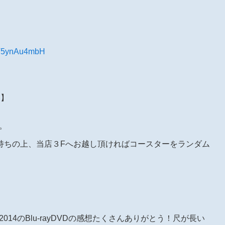
o/T5ynAu4mbH
券】
す。
持ちの上、当店３Fへお越し頂ければコースターをランダム
2014のBlu-rayDVDの感想たくさんありがとう！尺が長い