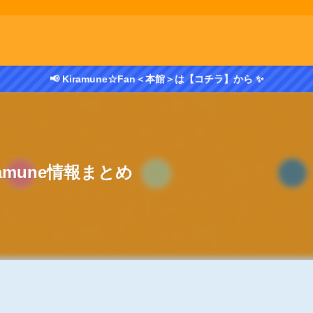
📢 Kiramune☆Fan＜本館＞は【コチラ】から ✨
ramune情報まとめ