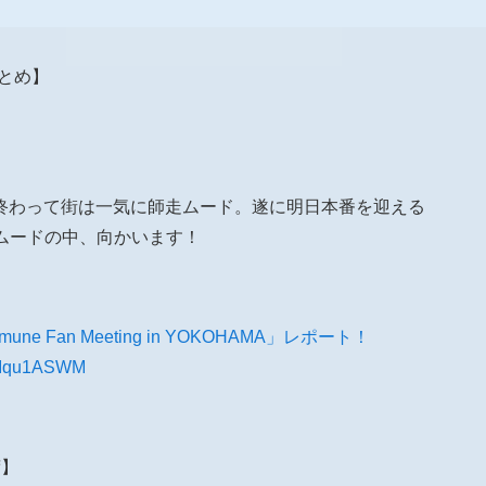
報まとめ】
も終わって街は一気に師走ムード。遂に明日本番を迎える
走ムードの中、向かいます！
une Fan Meeting in YOKOHAMA」レポート！
/ZRIqu1ASWM
荷】