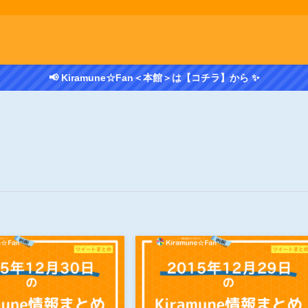
📢 Kiramune☆Fan＜本館＞は【コチラ】から ✨