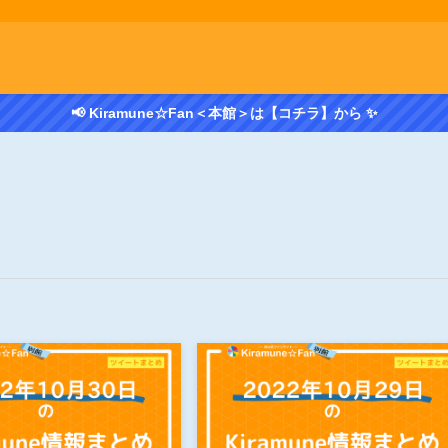
📢 Kiramune☆Fan＜本館＞は【コチラ】から ✨