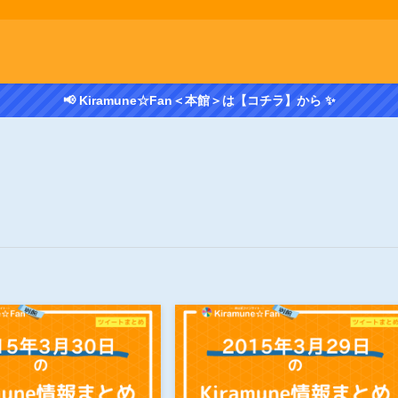
📢 Kiramune☆Fan＜本館＞は【コチラ】から ✨