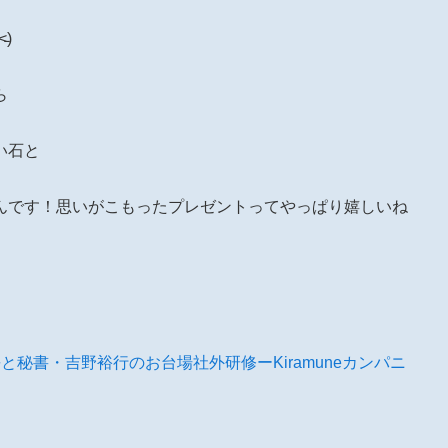
̵)
ら
い石と
んです！思いがこもったプレゼントってやっぱり嬉しいね
秘書・吉野裕行のお台場社外研修ーKiramuneカンパニ