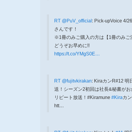
RT
@PuV_official
: Pick-upVo
さんです！
※1冊のみご購入の方は【1冊のみ
どうぞお早めに!!
https://t.co/YMgS0E…
RT
@fujitvkirakan
: KiraカンR#12
送！シーズン2初回は社長&秘書がお
リピート放送！#Kiramune
#Kira
カン
htt…