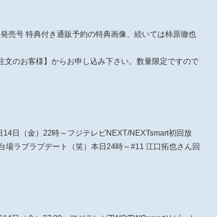
ice 4/26発売号 特典付き通販予約の特典画像、続いては柿原徹也
ご注文のお客様】からお申し込み下さい。数量限定ですので
 明日14日（金）22時～フジテレビNEXT/NEXTsmart初回放
台場ラブラブデート（笑）本日24時～#11 江口拓也さん回