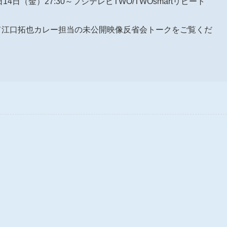
14日（金）27:30～フジテレビTWO/TWOsmartリピート
して江口拓也カレー担当の未公開映像反省会トークをご覧くだ