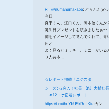
RT
@numanumakapa
: どぅふふ(๑˃̵ᴗ˂
今日
良平くん、江口くん、岡本信くんか
誕生日プレゼントを頂きましたぁ〜
俺をイメージして選んでくれて、青
何と
よく見るとミッキー、ミニーがいる
３人共本…
☆レポート掲載「ニジスタ」
シーズン2突入！社長・浪川大輔社長と
ー＃12ロケ密着レポート
https://t.co/ihuYbU5kRr
#Kira
カン