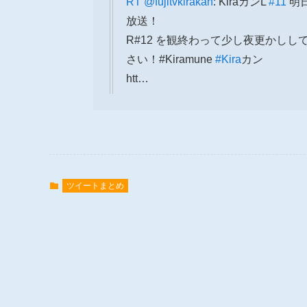
RT
@fujitvkirakan
: KiraカンL
#11
明日
放送！
R#12 を観終わって少し夜更かし
さい！#Kiramune
#Kira
カン
htt…
ツイートまとめ