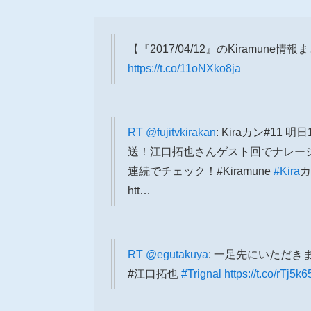
【『2017/04/12』のKiramune情
https://t.co/11oNXko8ja
RT
@fujitvkirakan
: Kiraカン#11
送！江口拓也さんゲスト回でナレーシ
連続でチェック！#Kiramune
#Kira
カ
htt…
RT
@egutakuya
: 一足先にいただきまし
#江口拓也
#Trignal
https://t.co/rTj5k6