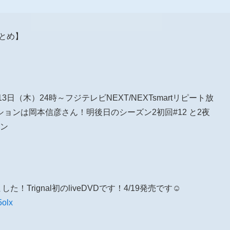
報まとめ】
 明日13日（木）24時～フジテレビNEXT/NEXTsmartリピート放
ョンは岡本信彦さん！明後日のシーズン2初回#12 と2夜
ン
た！Trignal初のliveDVDです！4/19発売です☺️
5olx