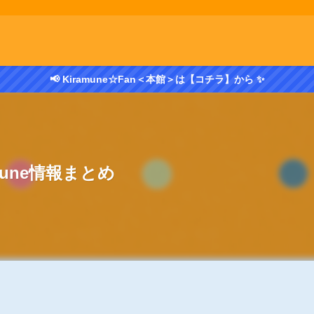
📢 Kiramune☆Fan＜本館＞は【コチラ】から ✨
amune情報まとめ