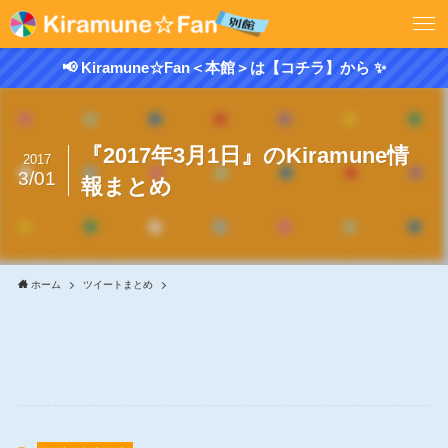
📢 Kiramune☆Fan＜本館＞は【コチラ】から ✨
『2017年3月1日』のKiramune情
2017
3/01
報まとめ
ホーム
ツイートまとめ