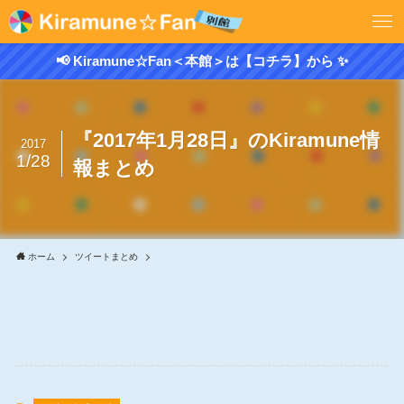
📢 Kiramune☆Fan＜本館＞は【コチラ】から ✨
『2017年1月28日』のKiramune情
2017
1/28
報まとめ
ホーム
ツイートまとめ