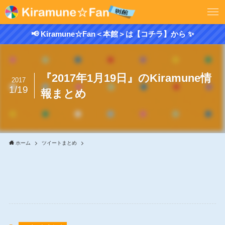
📢 Kiramune☆Fan＜本館＞は【コチラ】から ✨
『2017年1月19日』のKiramune情
2017
1/19
報まとめ
ホーム
ツイートまとめ