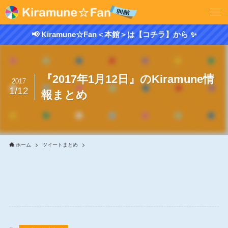
📢 Kiramune☆Fan＜本館＞は【コチラ】から ✨
『2017年1月12日』のKiramune情
2017
1/12
報まとめ
ホーム
ツイートまとめ