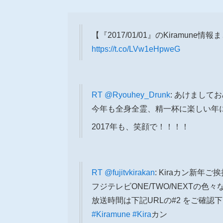
【『2017/01/01』のKiramune情
https://t.co/LVw1eHpweG
RT
@Ryouhey_Drunk
: あけまして
今年も全身全霊、精一杯に楽しい年
2017年も、笑顔で！！！！
RT
@fujitvkirakan
: Kiraカン新年ご
フジテレビONE/TWO/NEXTの色
放送時間は下記URLの#2 をご確認
#Kiramune
#Kira
カン