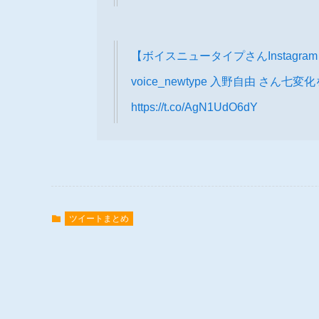
【ボイスニュータイプさんInstagra
voice_newtype 入野自由 さ
https://t.co/AgN1UdO6dY
ツイートまとめ