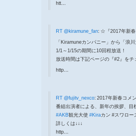
htt…
RT
@kiramune_fan
: ☆『2017年
「Kiramuneカンパニー」から「
1/1～1/15の期間に10回程放送！
放送時間は下記ページの『#2』をチ
http…
RT
@fujitv_nexco
: 2017年新春コメ
番組出演者による、新年の挨拶、目
#AKB
観光大使
#Kira
カン #スワロー
詳しくは↓↓↓
http…