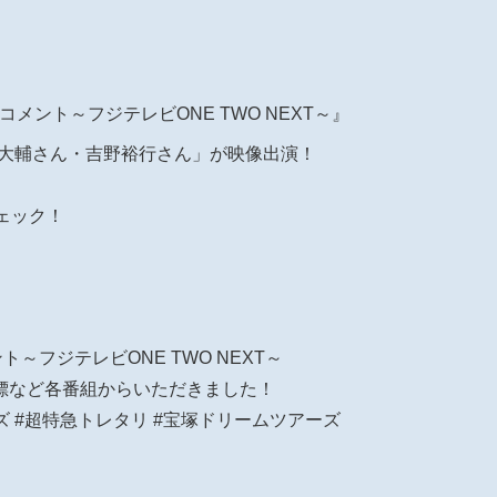
新春コメント～フジテレビONE TWO NEXT～』
浪川大輔さん・吉野裕行さん」が映像出演！
ェック！
ント～フジテレビONE TWO NEXT～
標など各番組からいただきました！
ズ #超特急トレタリ #宝塚ドリームツアーズ