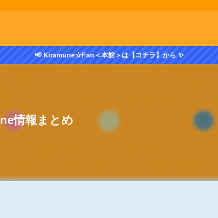
📢 Kiramune☆Fan＜本館＞は【コチラ】から ✨
mune情報まとめ