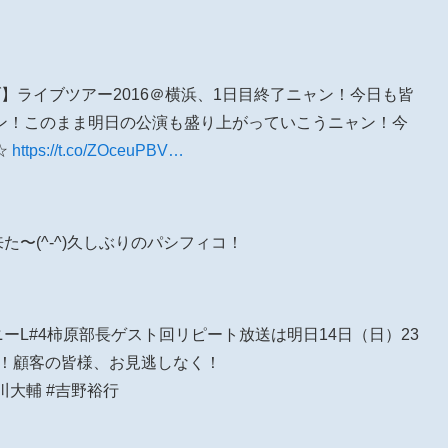
lライブ】ライブツアー2016＠横浜、1日目終了ニャン！今日も皆
ン！このまま明日の公演も盛り上がっていこうニャン！今
☆
https://t.co/ZOceuPBV…
公演来た〜(^-^)久しぶりのパシフィコ！
カンパニーL#4柿原部長ゲスト回リピート放送は明日14日（日）23
です！顧客の皆様、お見逃しなく！
川大輔 #吉野裕行