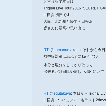
と言う訳で本日は
Trignal Live Tour 2016 “SECRET G
in横浜 初日です！！
大阪、北九州と経て今日横浜
皆さんに最高の思い出に…
RT
@numanumakapa
: それから今
熱中症対策は忘れずにね(＾ｰ^)ノ
水分と塩分をしっかり取って
出来るだけ日陰や涼しい場所にいて
RT
@egutakuya
: 本日からTrignal Li
in横浜！ついにツアーもラスト2d