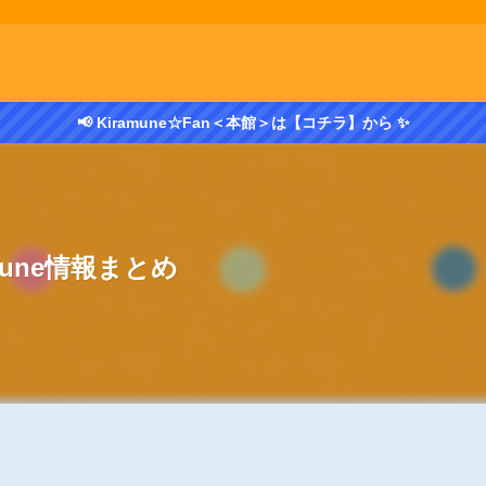
📢 Kiramune☆Fan＜本館＞は【コチラ】から ✨
amune情報まとめ