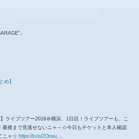
T GARAGE”』
報まとめ】
lライブ】ライブツアー2016＠横浜、1日目！ライブツアーも、こ
！最後まで見逃せないニャ～☆今日もチケットと本人確認
てニャ☆
https://t.co/ZOceu…