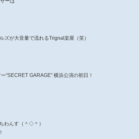
ンサーは
ルズが大音量で流れるTrignal楽屋（笑）
ツアー“SECRET GARAGE” 横浜公演の初日！
にちわんす（＾◇＾）
！