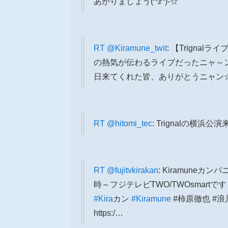
あがりましょう(^з^)-☆
RT
@Kiramune_twit
: 【Trigna
の熱気が伝わるライブだったニャ～
日来てくれた皆、ありがとうニャン
RT
@hitomi_tec
: Trignalの横浜
RT
@fujitvkirakan
: Kiramune
時～フジテレビTWO/TWOsmart
#Kira
カン
#Kiramune
#柿原徹也 #浪
https:/…