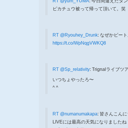
RT
@yum_YUMA
: 今日間違えたダ
ピカチュウ被って帰って頂いて。笑
RT
@Ryouhey_Drunk
: なぜかビート
https://t.co/WpNqgVWKQ8
RT
@Sp_relativity
: Trignalライブ
いつちょやったろ〜
^ ^
RT
@numanumakapa
: 皆さんこん
LIVEには最高の天気になりましたね