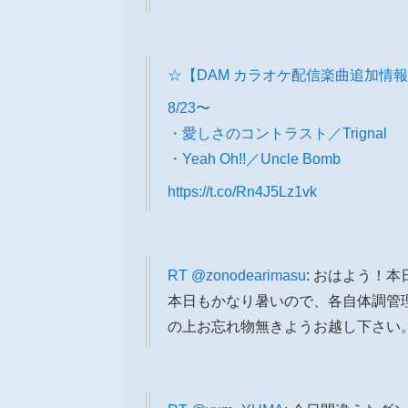
☆【DAM カラオケ配信楽曲追加情報
8/23〜
・愛しさのコントラスト／Trignal
・Yeah Oh!!／Uncle Bomb
https://t.co/Rn4J5Lz1vk
RT
@zonodearimasu
: おはよう！本日
本日もかなり暑いので、各自体調管
の上お忘れ物無きようお越し下さい