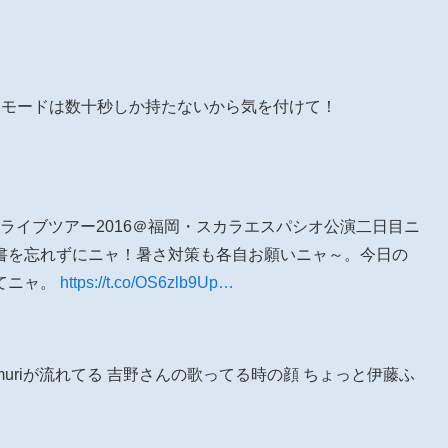
集中モードは数十秒しか持たないから気を付けて！
】ライブツアー2016＠福岡・スカラエスパシオ公演二日目ニ
書を忘れずにニャ！暑さ対策も各自お願いニャ～。今日の
てニャ。
https://t.co/OS6zlb9Up…
emuriが流れてる 吉野さんの歌ってる時の顔 ちょっと伊藤ふ