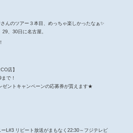
裕行さんのツアー３本目、めっちゃ楽しかったなぁ✨
29、30日に名古屋。
！
RCO店】
59まで！
レゼントキャンペーンの応募券が貰えます★
ンパニーL#3 リピート放送がまもなく22:30～フジテレビ