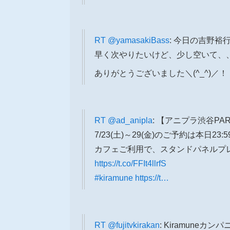
RT
@yamasakiBass
: 今日の吉野
早く次やりたいけど、少し空いて、、
ありがとうございました＼(^_^)／！
RT
@ad_anipla
: 【アニプラ渋谷PA
7/23(土)～29(金)のご予約は本日23:
カフェご利用で、スタンドパネルプ
https://t.co/FFIt4llrfS
#kiramune
https://t…
RT
@fujitvkirakan
: Kiramuneカ