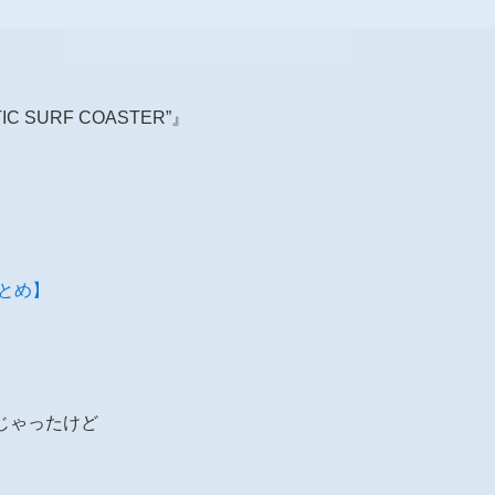
TIC SURF COASTER”』
報まとめ】
いじゃったけど