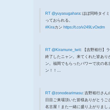
RT
@yuyasugahara
: ほぼ同時タイ
っておられる。
#Kira
カン
https://t.co/v249LvOxdm
RT
@Kiramune_twit
: 【吉野裕行】
終了したニャン。来てくれた皆あり
ン。福岡でもらったパワーで次の名
ン！！…
RT
@zonodearimasu
: 吉野裕行さんの
日目ご来場頂いた皆様ありがとうご
名古屋！また一緒に盛り上がりまし