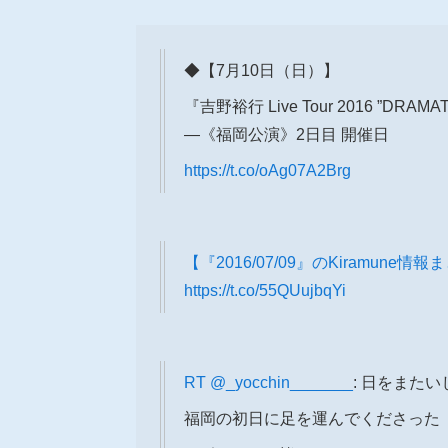
◆【7月10日（日）】
『吉野裕行 Live Tour 2016 ”DRAMA
―《福岡公演》2日目 開催日
https://t.co/oAg07A2Brg
【『2016/07/09』のKiramune情
https://t.co/55QUujbqYi
RT
@_yocchin_______
: 日をまた
福岡の初日に足を運んでくださった