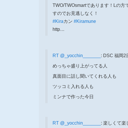
TWO/TWOsmartであります！
すのでお見逃しなく！
#Kira
カン
#Kiramune
http…
RT
@_yocchin_______
: DSC 福岡
めっちゃ盛り上がってる人
真面目に話し聞いてくれる人も
ツッコミ入れる人も
ミンナで作った今日
RT
@_yocchin_______
: 楽しくて