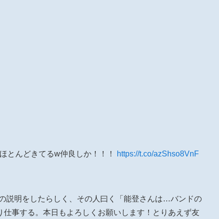
フほとんどきてるw仲良しか！！！
https://t.co/azShso8VnF
俺の説明をしたらしく、その人曰く「能登さんは…バンドの
り仕事する。本日もよろしくお願いします！とりあえず友