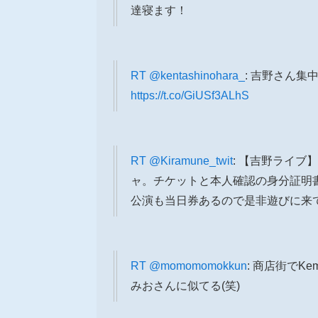
達寝ます！
RT
@kentashinohara_
: 吉野さん
https://t.co/GiUSf3ALhS
RT
@Kiramune_twit
: 【吉野ライブ
ャ。チケットと本人確認の身分証明
公演も当日券あるので是非遊びに来
RT
@momomomokkun
: 商店街でK
みおさんに似てる(笑)