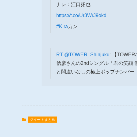
ナレ：江口拓也
https://t.co/Ur3WrJ9okd
#Kira
カン
RT
@TOWER_Shinjuku
: 【TOW
信彦さんの2ndシングル「君の笑顔
と間違いなしの極上ポップナンバー！
ツイートまとめ