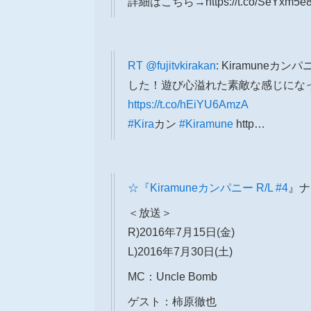
詳細はこちら→https://t.co/SeYxm5e
RT
@fujitvkirakan
: Kiramuneカンパ
した！遊び心溢れた素敵な感じにな
https://t.co/hEiYU6AmzA
#Kira
カン
#Kiramune
http…
☆『Kiramuneカンパニー R/L
#4
』ナ
＜放送＞
R)2016年7月15日(金)
L)2016年7月30日(土)
MC：Uncle Bomb
ゲスト：柿原徹也