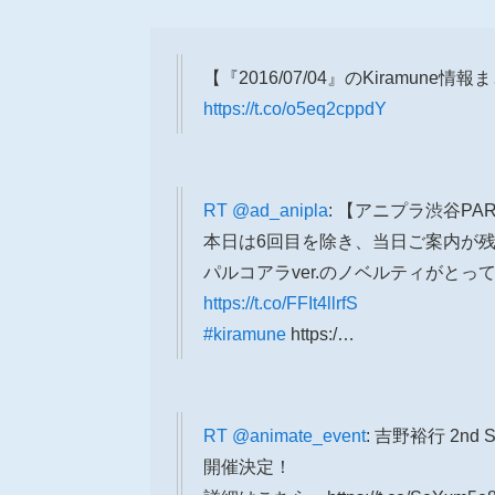
【『2016/07/04』のKiramune情
https://t.co/o5eq2cppdY
RT
@ad_anipla
: 【アニプラ渋谷PARCO
本日は6回目を除き、当日ご案内が
パルコアラver.のノベルティがとっ
https://t.co/FFIt4llrfS
#kiramune
https:/…
RT
@animate_event
: 吉野裕行 2nd
開催決定！