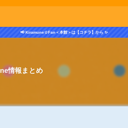
📢 Kiramune☆Fan＜本館＞は【コチラ】から ✨
mune情報まとめ