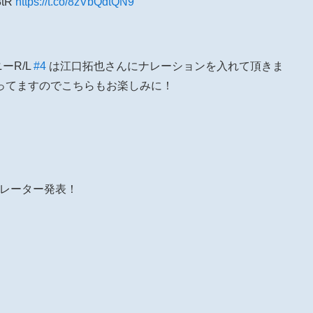
8tR
https://t.co/8zVbQdtQN9
ニーR/L
#4
は江口拓也さんにナレーションを入れて頂きま
ってますのでこちらもお楽しみに！
レーター発表！