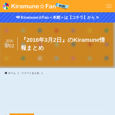
📢 Kiramune☆Fan＜本館＞は【コチラ】から ✨
『2016年3月2日』のKiramune情
2016
3/02
報まとめ
ホーム
ツイートまとめ