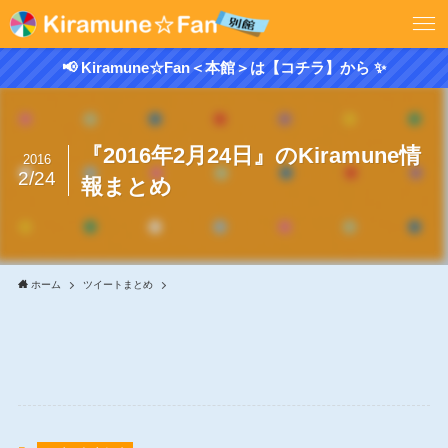
📢 Kiramune☆Fan＜本館＞は【コチラ】から ✨
『2016年2月24日』のKiramune情
2016
2/24
報まとめ
ホーム
ツイートまとめ