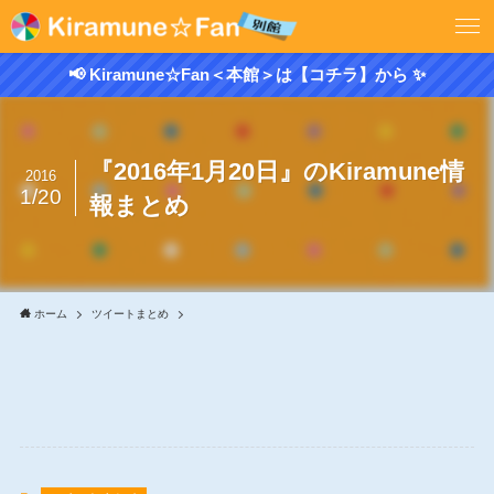
📢 Kiramune☆Fan＜本館＞は【コチラ】から ✨
『2016年1月20日』のKiramune情
2016
1/20
報まとめ
ホーム
ツイートまとめ