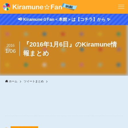
📢 Kiramune☆Fan＜本館＞は【コチラ】から ✨
『2016年1月6日』のKiramune情
2016
1/06
報まとめ
ホーム
ツイートまとめ