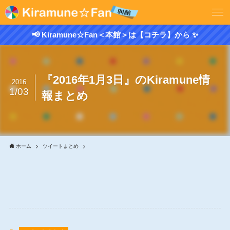
📢 Kiramune☆Fan＜本館＞は【コチラ】から ✨
『2016年1月3日』のKiramune情
2016
1/03
報まとめ
ホーム
ツイートまとめ