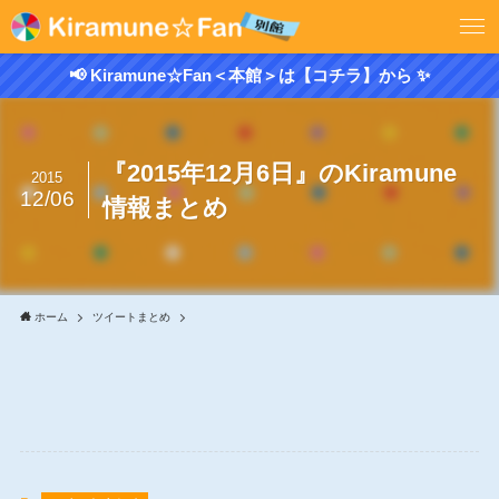
📢 Kiramune☆Fan＜本館＞は【コチラ】から ✨
『2015年12月6日』のKiramune
2015
12/06
情報まとめ
ホーム
ツイートまとめ