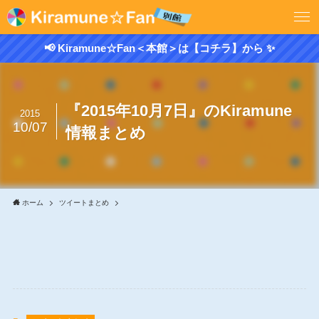
📢 Kiramune☆Fan＜本館＞は【コチラ】から ✨
『2015年10月7日』のKiramune
2015
10/07
情報まとめ
ホーム
ツイートまとめ