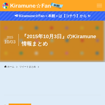
📢 Kiramune☆Fan＜本館＞は【コチラ】から ✨
『2015年10月3日』のKiramune
2015
10/03
情報まとめ
ホーム
ツイートまとめ