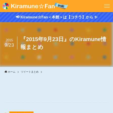
📢 Kiramune☆Fan＜本館＞は【コチラ】から ✨
『2015年9月23日』のKiramune情
2015
9/23
報まとめ
ホーム
ツイートまとめ