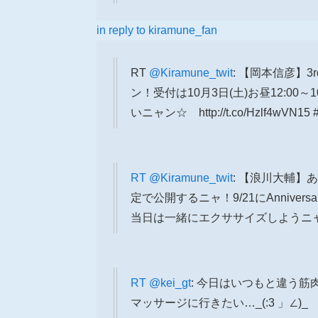
in reply to kiramune_fan
RT
@Kiramune_twit
: 【岡本信彦】
ン！受付は10月3日(土)お昼12:00
いニャン☆ http://t.co/Hzlf4wVN15 
RT
@Kiramune_twit
: 【浪川大輔
定で公開するニャ！9/21にAnnive
当日は一緒にエクササイズしようニ
RT
@kei_gt
: 今日はいつもと違う
マッサージに行きたい…_(:3 」∠)_