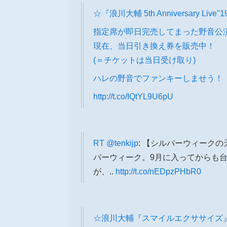
☆『浪川大輔 5th Anniversary L
指定席が即日完売してまった野音公
現在、当日引き換え券を販売中！
(＝チケットは当日受け取り)
ハレの野音でファンキーしませう！
http://t.co/IQtYL9U6pU
RT
@tenkijp
: 【シルバーウィーク
バーウィーク。9月に入ってからも
が、..
http://t.co/nEDpzPHbR0
☆浪川大輔『スマイルエクササイズ