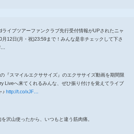
3rdライブツアーファンクラブ先行受付情報がUPされたニャ
～10月12日(月・祝)23:59まで！みんな是非チェックして下さ
#…
】あの『スマイルエクササイズ』のエクササイズ動画を期間限
rsary Liveへ来てくれるみんな、ぜひ振り付けを覚えてライブ
ャ♪
http://t.co/xJF…
筋肉を沢山使ったから、いつもと違う筋肉痛。