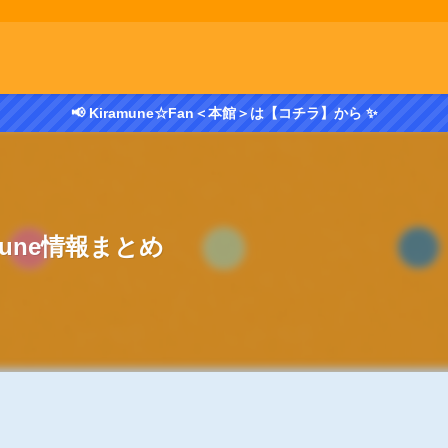
📢 Kiramune☆Fan＜本館＞は【コチラ】から ✨
amune情報まとめ