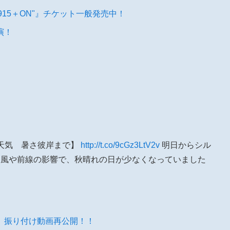
ive"1915＋ON"』チケット一般発売中！
演！
の天気 暑さ彼岸まで】
http://t.co/9cGz3LtV2v
明日からシル
台風や前線の影響で、秋晴れの日が少なくなっていました
』振り付け動画再公開！！