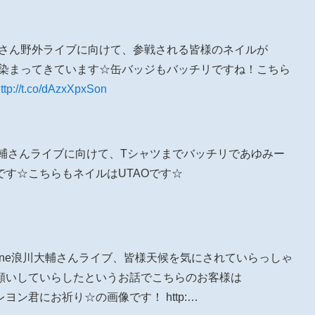
大輔さん野外ライブに向けて、参戦される皆様のネイルが
ローに染まってきています☆缶バッジもバッチリですね！こちら
ttp://t.co/dAzxXpxSon
大輔さんライブに向けて、Tシャツまでバッチリであゆみー
す☆こちらもネイルはUTAOです☆
amune浪川大輔さんライブ、皆様天候を気にされていらっしゃ
お願いしていらしたというお話でこちらのお客様は
ルでハレヨン君にお祈り☆の画像です！ http:…