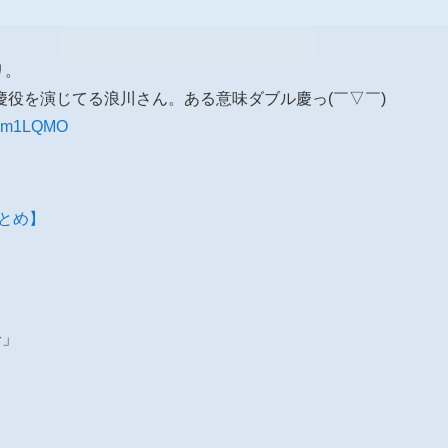
リ。
役を演じてる浪川さん。ある意味ダブル慶っ(￣▽￣)
Pl2m1LQMO
報まとめ】
介」