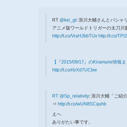
RT
@kei_gt
: 浪川大輔さんとパシャ
アニメ版ワールドトリガーの太刀川慶
http://t.co/VraHJbbTUx
http://t.co/T
【『2015/09/17』のKiramune情
http://t.co/rIzXd7UCbw
RT
@Sp_relativity
: 浪川大輔「ご紹
⇒
http://t.co/wUN8SCquhb
えへ
ありがたい事です。