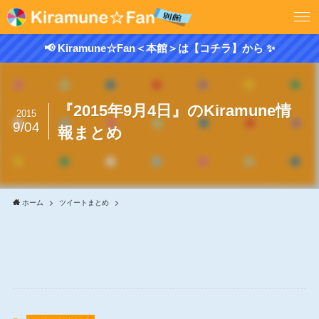
📢 Kiramune☆Fan＜本館＞は【コチラ】から ✨
『2015年9月4日』のKiramune情
2015
9/04
報まとめ
ホーム
ツイートまとめ