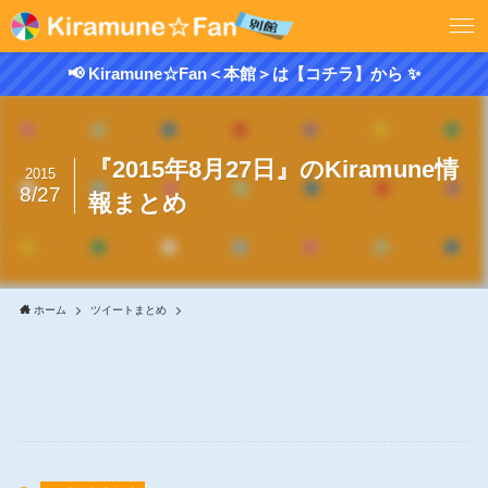
📢 Kiramune☆Fan＜本館＞は【コチラ】から ✨
『2015年8月27日』のKiramune情
2015
8/27
報まとめ
ホーム
ツイートまとめ