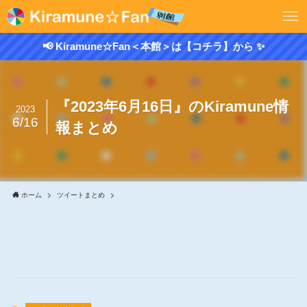
📢 Kiramune☆Fan＜本館＞は【コチラ】から ✨
『2023年6月16日』のKiramune情
2023
6/16
報まとめ
ホーム
ツイートまとめ