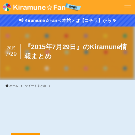
📢 Kiramune☆Fan＜本館＞は【コチラ】から ✨
『2015年7月29日』のKiramune情
2015
7/29
報まとめ
ホーム
ツイートまとめ