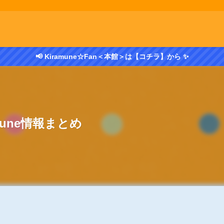
📢 Kiramune☆Fan＜本館＞は【コチラ】から ✨
amune情報まとめ