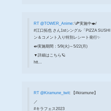
RT
@TOWER_Anime
: \🍕実施中🍣/
#江口拓也 さん1stシングル「PIZZA SUSH
ン＆コメント入り特別レシート発行✨
🍛実施期間：5/9(火)～5/22(月)
▼詳細はこちら🪐
htt…
RT
@Kiramune_twit
: 【#kiramune】
／
#キラフェス2023