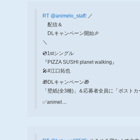
RT
@animelo_staff
: ／
配信＆
DLキャンペーン開始🎉
＼
💿1stシングル
『PIZZA SUSHI planet walking』
🎤#江口拓也
🎁DLキャンペーン🎁
「壁紙(全3種)」＆応募者全員に「ポスト
✅animel…