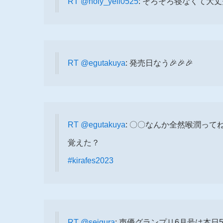
RT
@holy_yell0525
: そろそろ寝なくて大
RT
@egutakuya
: 発売日なう🎉🎉🎉
RT
@egutakuya
: 〇〇なんか全然喉潤って
覚えた？
#kirafes2023
RT
@seigura
: 声優グランプリ6月号は本日5