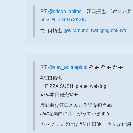
RT
@oricon_anime_
: 江口拓也、1stシ
https://t.co/d94x8KZlIv
#江口拓也
@Kiramune_twit
@egutakuya
RT
@sptv_animeplus
: 🍕 🍣 🍕 🍣 🍕 🍣
#江口拓也
「PIZZA SUSHI planet walking」
💫🪐本日発売🪐💫
表題曲は江口さんが作詞を担当✍️
𝒄𝒉𝒊𝒍𝒍な楽曲に仕上がっています🫧
カップリングには #前山田健一 さんが作詞