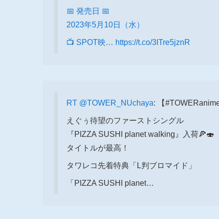
📅 発売日 📅
2023年5月10日（水）
📺 SPOT映…
https://t.co/3ITre5jznR
RT
@TOWER_NUchaya
: 【#TOWERan
えぐぅ待望のファーストシングル
『PIZZA SUSHI planet walking』入荷🍕🍣
タイトルが最高！
タワレコ先着特典「L判ブロマイド」
「PIZZA SUSHI planet…