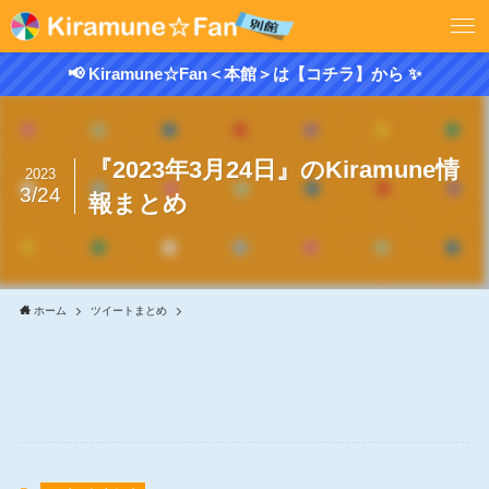
📢 Kiramune☆Fan＜本館＞は【コチラ】から ✨
『2023年3月24日』のKiramune情
2023
3/24
報まとめ
ホーム
ツイートまとめ