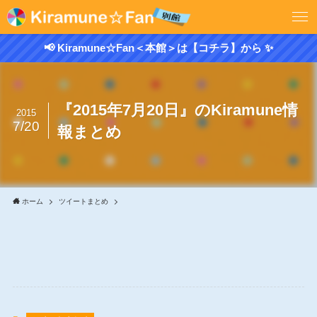
📢 Kiramune☆Fan＜本館＞は【コチラ】から ✨
『2015年7月20日』のKiramune情
2015
7/20
報まとめ
ホーム
ツイートまとめ