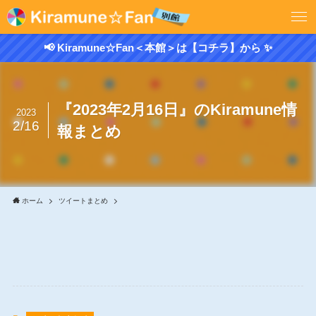
📢 Kiramune☆Fan＜本館＞は【コチラ】から ✨
『2023年2月16日』のKiramune情
2023
2/16
報まとめ
ホーム
ツイートまとめ