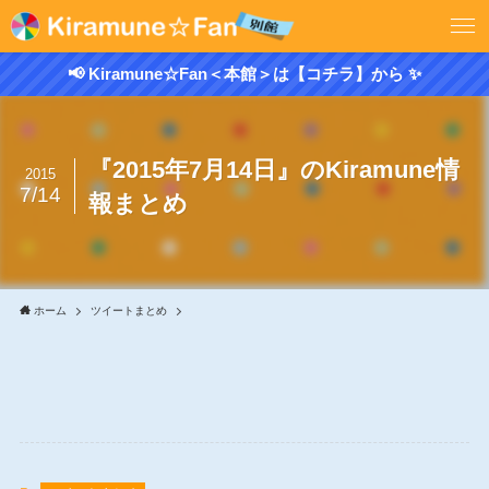
📢 Kiramune☆Fan＜本館＞は【コチラ】から ✨
『2015年7月14日』のKiramune情
2015
7/14
報まとめ
ホーム
ツイートまとめ