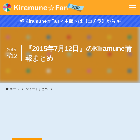
📢 Kiramune☆Fan＜本館＞は【コチラ】から ✨
『2015年7月12日』のKiramune情
2015
7/12
報まとめ
ホーム
ツイートまとめ