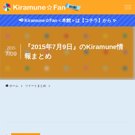
📢 Kiramune☆Fan＜本館＞は【コチラ】から ✨
『2015年7月9日』のKiramune情
2015
7/09
報まとめ
ホーム
ツイートまとめ