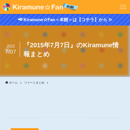
📢 Kiramune☆Fan＜本館＞は【コチラ】から ✨
『2015年7月7日』のKiramune情
2015
7/07
報まとめ
ホーム
ツイートまとめ