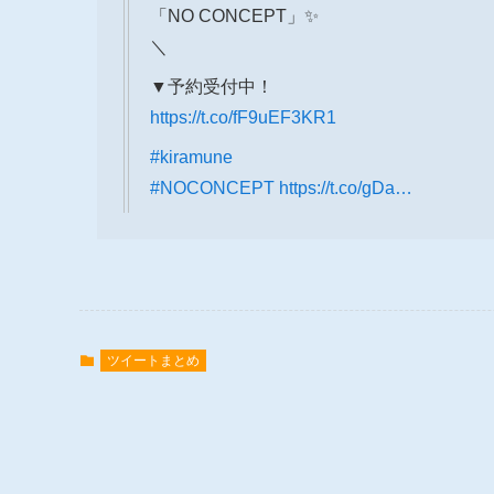
「NO CONCEPT」✨
＼
▼予約受付中！
https://t.co/fF9uEF3KR1
#kiramune
#NOCONCEPT
https://t.co/gDa…
ツイートまとめ