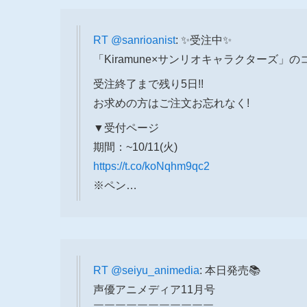
RT
@sanrioanist
: ✨受注中✨
「Kiramune×サンリオキャラクターズ」
受注終了まで残り5日!!
お求めの方はご注文お忘れなく!
▼受付ページ
期間：~10/11(火)
https://t.co/koNqhm9qc2
※ペン…
RT
@seiyu_animedia
: 本日発売📚
声優アニメディア11月号