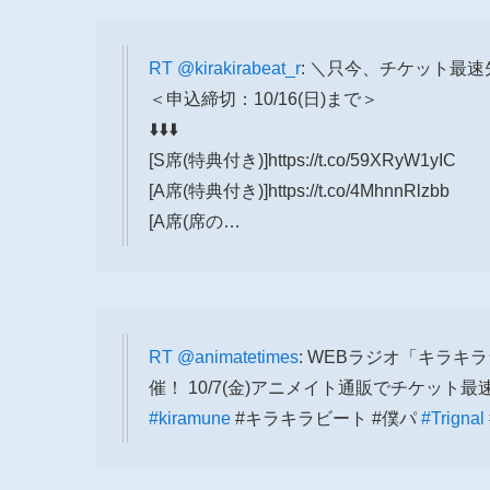
RT
@kirakirabeat_r
: ＼只今、チケット最速
＜申込締切：10/16(日)まで＞
⬇️⬇️⬇️
[S席(特典付き)]https://t.co/59XRyW1yIC
[A席(特典付き)]https://t.co/4MhnnRlzbb
[A席(席の…
RT
@animatetimes
: WEBラジオ「キラキラ
催！ 10/7(金)アニメイト通販でチケット
#kiramune
#キラキラビート #僕パ
#Trignal