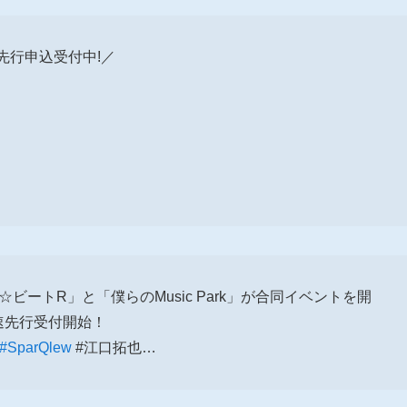
先行申込受付中!／
☆ビートR」と「僕らのMusic Park」が合同イベントを開
最速先行受付開始！
#SparQlew
#江口拓也…