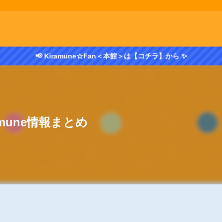
📢 Kiramune☆Fan＜本館＞は【コチラ】から ✨
amune情報まとめ