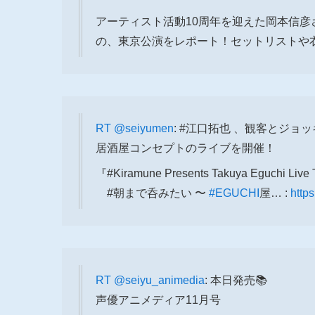
￣￣￣￣￣￣￣￣￣￣￣
アーティスト活動10周年を迎えた岡本信
の、東京公演をレポート！セットリストや
RT
@seiyumen
: #江口拓也 、観客とジョ
居酒屋コンセプトのライブを開催！
『#Kiramune Presents Takuya Eguchi Live 
#朝まで呑みたい 〜
#EGUCHI
屋… :
https
RT
@seiyu_animedia
: 本日発売📚
声優アニメディア11月号