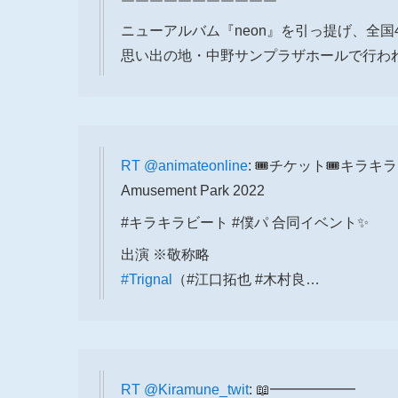
￣￣￣￣￣￣￣￣￣￣￣
ニューアルバム『neon』を引っ提げ、全国
思い出の地・中野サンプラザホールで行われ
RT
@animateonline
: 🎟️チケット🎟️キラキラ☆
Amusement Park 2022
#キラキラビート #僕パ 合同イベント✨
出演 ※敬称略
#Trignal
（#江口拓也 #木村良…
RT
@Kiramune_twit
: 📖━━━━━━