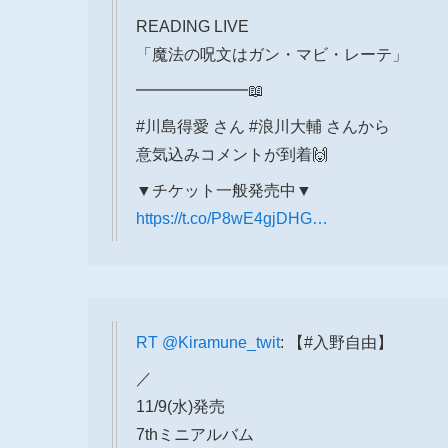
READING LIVE
「魔法の呪文はガン・マビ・レーテ」
━━━━━━━📖
#川島得愛 さん #浪川大輔 さんから
意気込みコメントが到着🙌
▼チケット一般発売中▼
https://t.co/P8wE4gjDHG…
RT
@Kiramune_twit
: 【#入野自由】
／
11/9(水)発売
7thミニアルバム