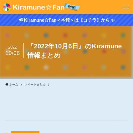
📢 Kiramune☆Fan＜本館＞は【コチラ】から ✨
『2022年10月6日』のKiramune
2022
10/06
情報まとめ
ホーム
ツイートまとめ