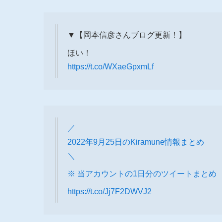
▼【岡本信彦さんブログ更新！】
ほい！
https://t.co/WXaeGpxmLf
／
2022年9月25日のKiramune情報まとめ
＼
※ 当アカウントの1日分のツイートまとめ
https://t.co/Jj7F2DWVJ2