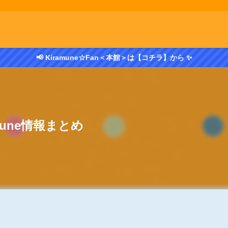
📢 Kiramune☆Fan＜本館＞は【コチラ】から ✨
amune情報まとめ