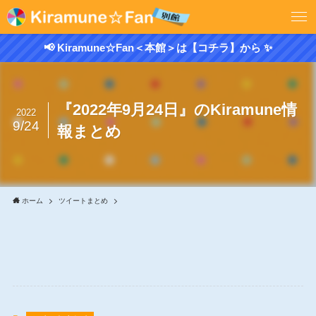
📢 Kiramune☆Fan＜本館＞は【コチラ】から ✨
『2022年9月24日』のKiramune情
2022
9/24
報まとめ
ホーム
ツイートまとめ