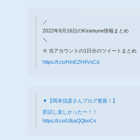
／
2022年9月16日のKiramune情報まとめ
＼
※ 当アカウントの1日分のツイートまとめ
https://t.co/HmEZH4VsCd
▼【岡本信彦さんブログ更新！】
肝試し楽しかったー！！
https://t.co/UIbaQQboCn