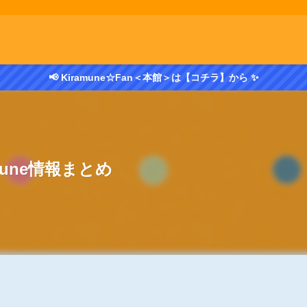
📢 Kiramune☆Fan＜本館＞は【コチラ】から ✨
amune情報まとめ