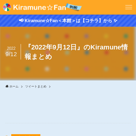
📢 Kiramune☆Fan＜本館＞は【コチラ】から ✨
『2022年9月12日』のKiramune情
2022
9/12
報まとめ
ホーム
ツイートまとめ