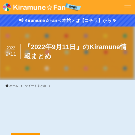
📢 Kiramune☆Fan＜本館＞は【コチラ】から ✨
『2022年9月11日』のKiramune情
2022
9/11
報まとめ
ホーム
ツイートまとめ