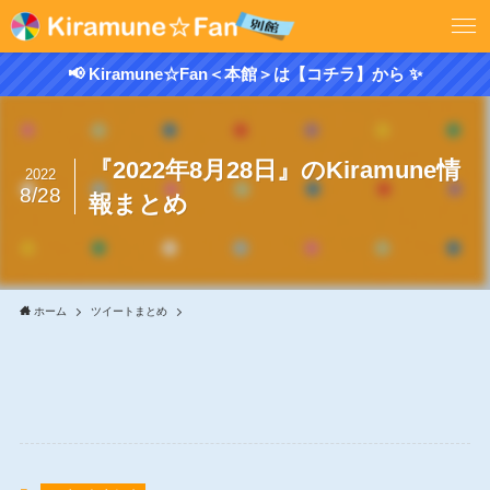
📢 Kiramune☆Fan＜本館＞は【コチラ】から ✨
『2022年8月28日』のKiramune情
2022
8/28
報まとめ
ホーム
ツイートまとめ