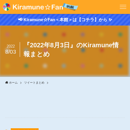
📢 Kiramune☆Fan＜本館＞は【コチラ】から ✨
『2022年8月3日』のKiramune情
2022
8/03
報まとめ
ホーム
ツイートまとめ