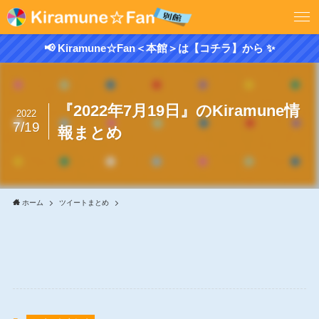
📢 Kiramune☆Fan＜本館＞は【コチラ】から ✨
『2022年7月19日』のKiramune情
2022
7/19
報まとめ
ホーム
ツイートまとめ