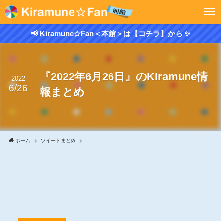
📢 Kiramune☆Fan＜本館＞は【コチラ】から ✨
『2022年6月26日』のKiramune情
2022
6/26
報まとめ
ホーム
ツイートまとめ