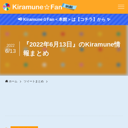
📢 Kiramune☆Fan＜本館＞は【コチラ】から ✨
『2022年6月13日』のKiramune情
2022
6/13
報まとめ
ホーム
ツイートまとめ