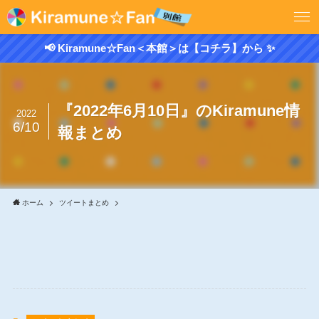
📢 Kiramune☆Fan＜本館＞は【コチラ】から ✨
『2022年6月10日』のKiramune情
2022
6/10
報まとめ
ホーム
ツイートまとめ