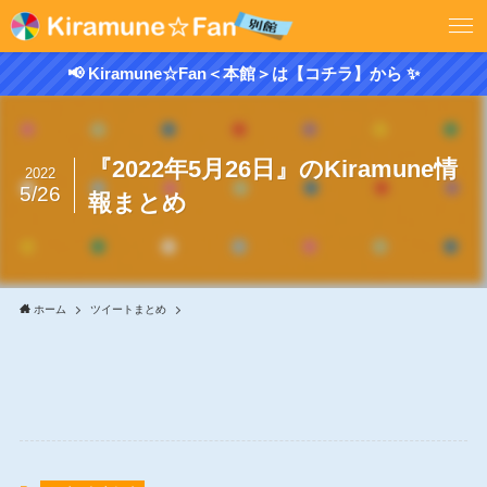
📢 Kiramune☆Fan＜本館＞は【コチラ】から ✨
『2022年5月26日』のKiramune情
2022
5/26
報まとめ
ホーム
ツイートまとめ